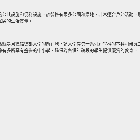
的公共設施和便利設施。該縣擁有眾多公園和綠地，非常適合戶外活動。
居民的生活質量。
該縣是貝德福德郡大學的所在地，該大學提供一系列跨學科的本科和研究
擁有多所享有盛譽的中小學，確保為各個年齡段的學生提供優質的教育。