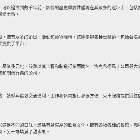
，可以追溯到數千年前。該縣的歷史重要性體現在其眾多的遺址上，包括
城堡土墩。
，擁有眾多的節日、活動和藝術機構。該縣舉辦各種音樂節，包括著名的貝
家提供了平台。
，產業多元化。該縣以其工程和制造行業而聞名，洛克希德馬丁公司等大
技和制藥行業的公司。
絡。該縣與倫敦交通便利，工作和休閑旅行都很方便。火車服務提供前往
以滿足不同的口味。該縣有著濃厚的飲食文化，擁有各種各樣的餐館、咖啡
菜，另一端填滿了甜水果。