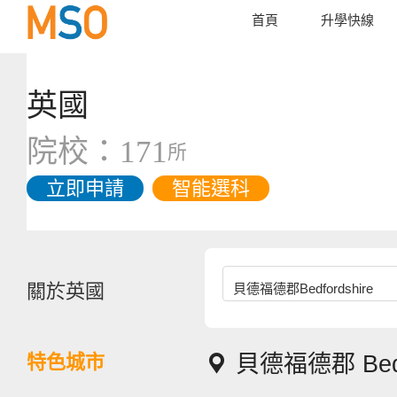
首頁
升學快線
英國
院校：
171
所
立即申請
智能選科
關於英國
貝德福德郡Bedfordshire
特色城市

貝德福德郡 Bedfo