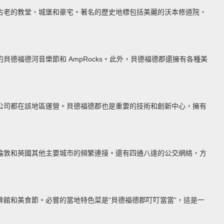
古老的教堂、城堡和豪宅。著名的歷史地標包括美麗的沃本修道院、
德福德河音樂節和 AmpRocks。此外，貝德福德郡還擁有各種美
公司都在該地區運營。貝德福德郡也是重要的技術和創新中心，擁有
倫敦和英國其他主要城市的頻繁連接。還有四通八達的公交網絡，方
館和美食節。必嘗的當地特色菜是“貝德福德郡叮叮當當”，這是一