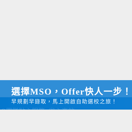
選擇MSO，Offer快人一步！
早規劃早錄取，馬上開啟自助選校之旅！
SO團隊貼心服務=省心高效
只需安坐家中慢慢選學校，Offer隨時從天而降