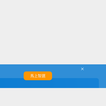

馬上智選
查看歷史消息